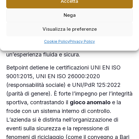
Accetta
www.betpoint.it
, include scommesse (sportive,
ippiche, virtuali) e giochi di carte, casinò, slot
Nega
online, bingo e lotterie. Il Gruppo, presente online
e attraverso una
rete capillare
(oltre 20 negozi
Visualizza le preferenze
e 50 corner), utilizza moderne
app
e una
Cookie Policy
Privacy Policy
tecnologia omnichannel
che assicura
un’esperienza fluida e sicura.
Betpoint detiene le certificazioni UNI EN ISO
9001:2015, UNI EN ISO 26000:2020
(responsabilità sociale) e UNI/PdR 125:2022
(parità di genere). È forte l’impegno per l’integrità
sportiva, contrastando il
gioco anomalo
e la
frode con un sistema interno di controllo.
L’azienda si è distinta nell’organizzazione di
eventi sulla sicurezza e la repressione di
fenomeni di riciclaggio (come il convegno a Bari