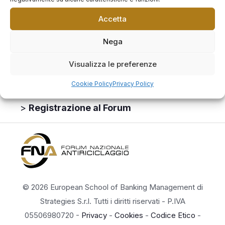
Susa, è un simbolo di tradizione e passione per
l’arte bianca. Con oltre 60 anni di esperienza,
Accetta
offre panettoni e colombe artigianali che
Nega
celebrano la lentezza e la cura della lavorazione,
trasformando ogni dolce in un capolavoro di
Visualizza le preferenze
eccellenza. Qui, ogni morso racconta una storia,
Cookie Policy
Privacy Policy
unendo generazioni e momenti di festa.
>
Registrazione al Forum
© 2026 European School of Banking Management di
Strategies S.r.l. Tutti i diritti riservati - P.IVA
05506980720 -
Privacy
-
Cookies
-
Codice Etico
-