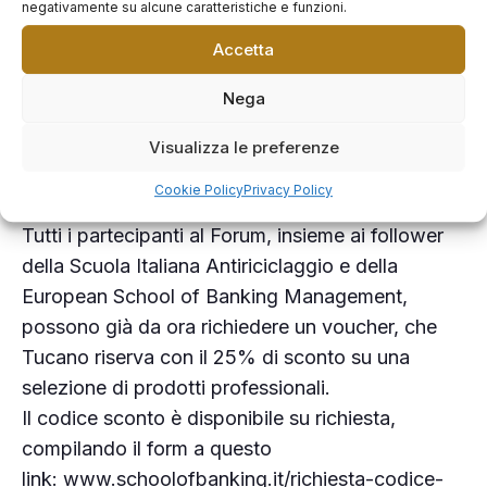
negativamente su alcune caratteristiche e funzioni.
lavori del Forum fino alla chiusura.
Accetta
Un segno di gratitudine, ma anche un simbolo del
valore che Tucano e la Scuola Italiana
Nega
Antiriciclaggio attribuiscono alla partecipazione
attiva e consapevole.
Visualizza le preferenze
Cookie Policy
Privacy Policy
Sconto esclusivo già attivo
Tutti i partecipanti al Forum, insieme ai follower
della Scuola Italiana Antiriciclaggio e della
European School of Banking Management,
possono già da ora richiedere un voucher, che
Tucano riserva con il 25% di sconto su una
selezione di prodotti professionali.
Il codice sconto è disponibile su richiesta,
compilando il form a questo
link:
www.schoolofbanking.it/richiesta-codice-