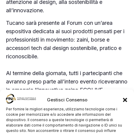
attenzione al design, alla sostenibilità e
all’innovazione.
Tucano sarà presente al Forum con un’area
espositiva dedicata ai suoi prodotti pensati per i
professionisti in movimento: zaini, borse e
accessori tech dal design sostenibile, pratico e
riconoscibile.
Al termine della giornata, tutti i partecipanti che
avranno preso parte all’intero evento riceveranno
in omaggio l’innovativo zaino ECOLIVE,
realizzato in materiale riciclato e firmato Tucano.
Gestisci Consenso
Non è un semplice gadget, ma un
Per fornire le migliori esperienze, utilizziamo tecnologie come i
riconoscimento concreto per chi sceglie di
cookie per memorizzare e/o accedere alle informazioni del
dispositivo. Il consenso a queste tecnologie ci permetterà di
partecipare con impegno fino alla fine.
elaborare dati come il comportamento di navigazione o ID unici su
questo sito. Non acconsentire o ritirare il consenso può influire
Per ritirarlo sarà necessario aver seguito tutti i